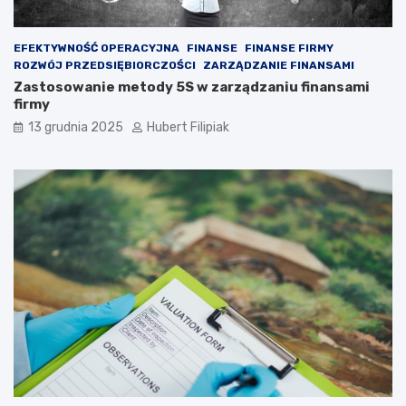
e
w
ć
e
p
s
EFEKTYWNOŚĆ OPERACYJNA
FINANSE
FINANSE FIRMY
r
t
ROZWÓJ PRZEDSIĘBIORCZOŚCI
ZARZĄDZANIE FINANSAMI
z
o
Zastosowanie metody 5S w zarządzaniu finansami
e
w
firmy
d
a
13 grudnia 2025
Hubert Filipiak
i
ć
n
w
w
k
e
r
s
y
t
p
y
t
c
o
j
w
a
a
m
l
i
u
w
t
w
y
a
?
l