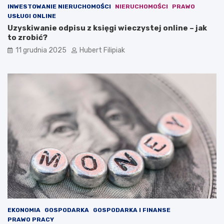
u
INWESTOWANIE NIERUCHOMOŚCI
NIERUCHOMOŚCI
PRAWO
t
USŁUGI ONLINE
y
Uzyskiwanie odpisu z księgi wieczystej online – jak
to zrobić?
11 grudnia 2025
Hubert Filipiak
EKONOMIA
GOSPODARKA
GOSPODARKA I FINANSE
PRAWO PRACY