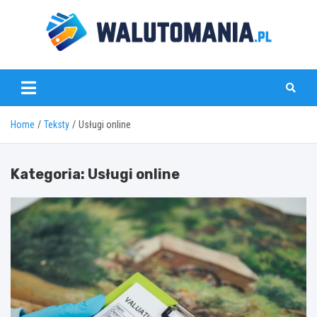
Skip
to
content
www.walutomania.pl
Home
Teksty
Usługi online
Kategoria:
Usługi online