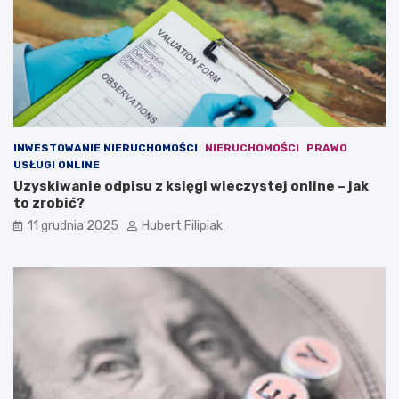
j
w
a
a
m
l
i
u
w
t
w
y
a
?
l
u
INWESTOWANIE NIERUCHOMOŚCI
NIERUCHOMOŚCI
PRAWO
t
USŁUGI ONLINE
y
Uzyskiwanie odpisu z księgi wieczystej online – jak
to zrobić?
11 grudnia 2025
Hubert Filipiak