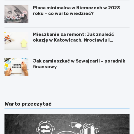
Płaca minimalna w Niemczech w 2023
roku – co warto wiedzieć?
Mieszkanie za remont: Jak znaleźć
okazję w Katowicach, Wrocławiu i
Sosnowcu
Jak zamieszkać w Szwajcarii – poradnik
finansowy
F
C
o
z
r
y
e
n
x
a
Warto przeczytać
–
d
t
a
o
l
w
o
a
p
r
ł