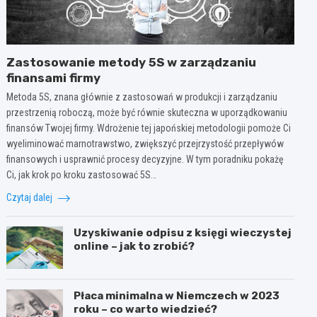
Zastosowanie metody 5S w zarządzaniu
finansami firmy
Metoda 5S, znana głównie z zastosowań w produkcji i zarządzaniu
przestrzenią roboczą, może być równie skuteczna w uporządkowaniu
finansów Twojej firmy. Wdrożenie tej japońskiej metodologii pomoże Ci
wyeliminować marnotrawstwo, zwiększyć przejrzystość przepływów
finansowych i usprawnić procesy decyzyjne. W tym poradniku pokażę
Ci, jak krok po kroku zastosować 5S…
Czytaj dalej
Uzyskiwanie odpisu z księgi wieczystej
online – jak to zrobić?
Płaca minimalna w Niemczech w 2023
roku – co warto wiedzieć?