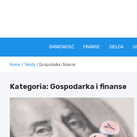
Skip
to
content
BANKOWOŚĆ
FINANSE
GIEŁDA
G
Home
Teksty
Gospodarka i finanse
Kategoria:
Gospodarka i finanse