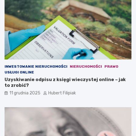
y
t
c
o
j
w
a
a
m
l
i
u
w
t
w
y
a
?
l
u
INWESTOWANIE NIERUCHOMOŚCI
NIERUCHOMOŚCI
PRAWO
t
USŁUGI ONLINE
y
Uzyskiwanie odpisu z księgi wieczystej online – jak
to zrobić?
11 grudnia 2025
Hubert Filipiak