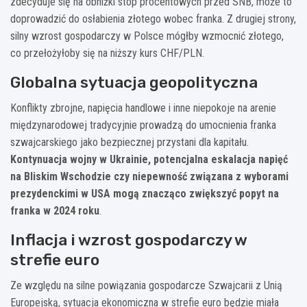
zdecyduje się na obniżki stóp procentowych przed SNB, może to
doprowadzić do osłabienia złotego wobec franka. Z drugiej strony,
silny wzrost gospodarczy w Polsce mógłby wzmocnić złotego,
co przełożyłoby się na niższy kurs CHF/PLN.
Globalna sytuacja geopolityczna
Konflikty zbrojne, napięcia handlowe i inne niepokoje na arenie
międzynarodowej tradycyjnie prowadzą do umocnienia franka
szwajcarskiego jako bezpiecznej przystani dla kapitału.
Kontynuacja wojny w Ukrainie, potencjalna eskalacja napięć
na Bliskim Wschodzie czy niepewność związana z wyborami
prezydenckimi w USA mogą znacząco zwiększyć popyt na
franka w 2024 roku
.
Inflacja i wzrost gospodarczy w
strefie euro
Ze względu na silne powiązania gospodarcze Szwajcarii z Unią
Europejską, sytuacja ekonomiczna w strefie euro będzie miała