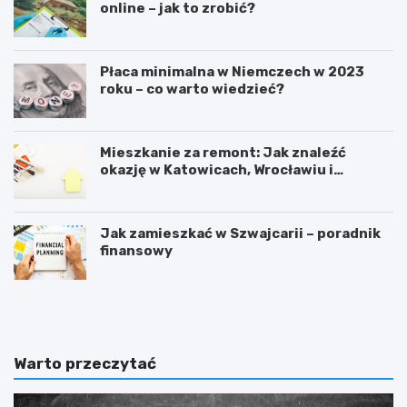
online – jak to zrobić?
Płaca minimalna w Niemczech w 2023
roku – co warto wiedzieć?
Mieszkanie za remont: Jak znaleźć
okazję w Katowicach, Wrocławiu i
Sosnowcu
Jak zamieszkać w Szwajcarii – poradnik
finansowy
F
C
o
z
r
y
e
n
x
a
Warto przeczytać
–
d
t
a
o
l