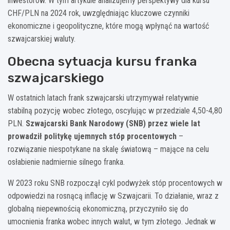
inwestorów. W tym artykule analizujemy perspektywy dla kursu
CHF/PLN na 2024 rok, uwzględniając kluczowe czynniki
ekonomiczne i geopolityczne, które mogą wpłynąć na wartość
szwajcarskiej waluty.
Obecna sytuacja kursu franka
szwajcarskiego
W ostatnich latach frank szwajcarski utrzymywał relatywnie
stabilną pozycję wobec złotego, oscylując w przedziale 4,50-4,80
PLN.
Szwajcarski Bank Narodowy (SNB) przez wiele lat
prowadził politykę ujemnych stóp procentowych
–
rozwiązanie niespotykane na skalę światową – mające na celu
osłabienie nadmiernie silnego franka.
W 2023 roku SNB rozpoczął cykl podwyżek stóp procentowych w
odpowiedzi na rosnącą inflację w Szwajcarii. To działanie, wraz z
globalną niepewnością ekonomiczną, przyczyniło się do
umocnienia franka wobec innych walut, w tym złotego. Jednak w