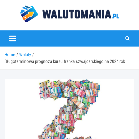
Skip
to
content
www.walutomania.pl
Home
Waluty
Długoterminowa prognoza kursu franka szwajcarskiego na 2024 rok