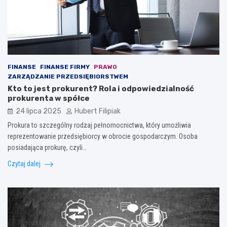
FINANSE
FINANSE FIRMY
PRAWO
ZARZĄDZANIE PRZEDSIĘBIORSTWEM
Kto to jest prokurent? Rola i odpowiedzialność
prokurenta w spółce
24 lipca 2025
Hubert Filipiak
Prokura to szczególny rodzaj pełnomocnictwa, który umożliwia
reprezentowanie przedsiębiorcy w obrocie gospodarczym. Osoba
posiadająca prokurę, czyli…
Czytaj dalej