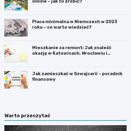
online – jak to zrobić?
Płaca minimalna w Niemczech w 2023
roku – co warto wiedzieć?
Mieszkanie za remont: Jak znaleźć
okazję w Katowicach, Wrocławiu i
Sosnowcu
Jak zamieszkać w Szwajcarii – poradnik
finansowy
F
C
o
z
r
y
e
n
x
a
Warto przeczytać
–
d
t
a
o
l