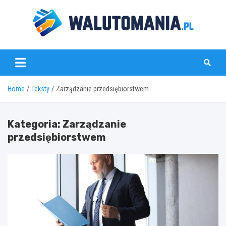
Skip
to
content
www.walutomania.pl
Home
Teksty
Zarządzanie przedsiębiorstwem
Kategoria:
Zarządzanie
przedsiębiorstwem