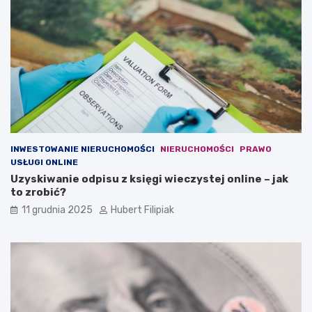
y
t
c
o
j
w
a
a
m
l
i
u
w
t
w
y
a
?
l
u
INWESTOWANIE NIERUCHOMOŚCI
NIERUCHOMOŚCI
PRAWO
t
USŁUGI ONLINE
y
Uzyskiwanie odpisu z księgi wieczystej online – jak
to zrobić?
11 grudnia 2025
Hubert Filipiak