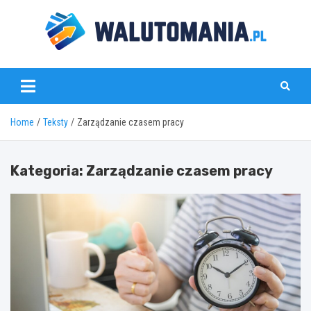
Skip
to
content
www.walutomania.pl
Home
Teksty
Zarządzanie czasem pracy
Kategoria:
Zarządzanie czasem pracy