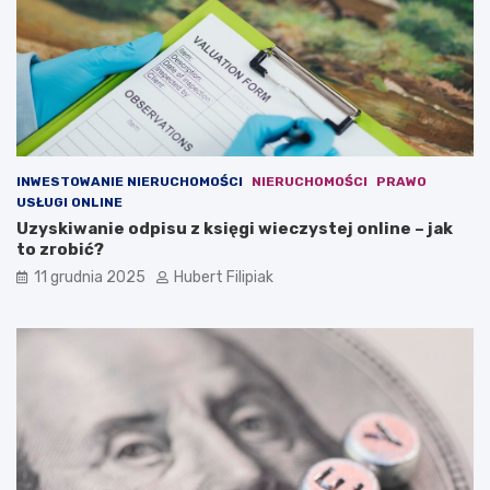
j
w
a
a
m
l
i
u
w
t
w
y
a
?
l
u
INWESTOWANIE NIERUCHOMOŚCI
NIERUCHOMOŚCI
PRAWO
t
USŁUGI ONLINE
y
Uzyskiwanie odpisu z księgi wieczystej online – jak
to zrobić?
11 grudnia 2025
Hubert Filipiak