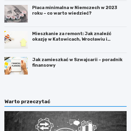
Płaca minimalna w Niemczech w 2023
roku – co warto wiedzieć?
Mieszkanie za remont: Jak znaleźć
okazję w Katowicach, Wrocławiu i
Sosnowcu
Jak zamieszkać w Szwajcarii – poradnik
finansowy
F
C
o
z
r
y
e
n
x
a
Warto przeczytać
–
d
t
a
o
l
w
o
a
p
r
ł